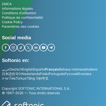
DMCA
Informations légales
Conditions d’utilisation
Politique de confidentialité
Cookie Policy
Paramètres des cookies
Social media
Softonic en:
عربي
Deutsch
English
Español
Français
Bahasa Indonesia
Italiano
日本語
한국어
Nederlands
Polski
Português
Русский
Svenska
ภาษาไทย
Türkçe
Tiếng Việt
中文
Copyright SOFTONIC INTERNATIONAL S.A.
© 1997–2026 — Tous droits réservés